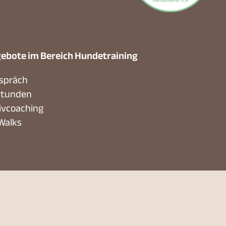
ebote im Bereich Hundetraining
spräch
stunden
ivcoaching
 Walks